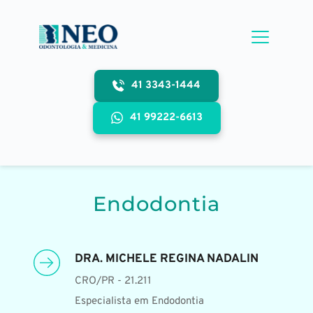
Pular
para
o
conteúdo
41 3343-1444
41 99222-6613
Endodontia
DRA. MICHELE REGINA NADALIN
CRO/PR - 21.211
Especialista em Endodontia